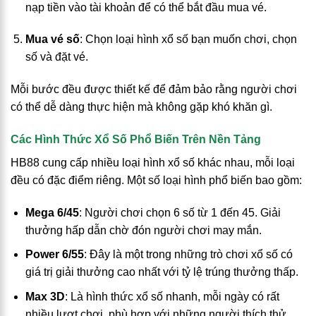
nạp tiền vào tài khoản để có thể bắt đầu mua vé.
Mua vé số
: Chọn loại hình xổ số bạn muốn chơi, chọn
số và đặt vé.
Mỗi bước đều được thiết kế để đảm bảo rằng người chơi
có thể dễ dàng thực hiện mà không gặp khó khăn gì.
Các Hình Thức Xổ Số Phổ Biến Trên Nền Tảng
HB88 cung cấp nhiều loại hình xổ số khác nhau, mỗi loại
đều có đặc điểm riêng. Một số loại hình phổ biến bao gồm:
Mega 6/45
: Người chơi chọn 6 số từ 1 đến 45. Giải
thưởng hấp dẫn chờ đón người chơi may mắn.
Power 6/55
: Đây là một trong những trò chơi xổ số có
giá trị giải thưởng cao nhất với tỷ lệ trúng thưởng thấp.
Max 3D
: Là hình thức xổ số nhanh, mỗi ngày có rất
nhiều lượt chơi, phù hợp với những người thích thử