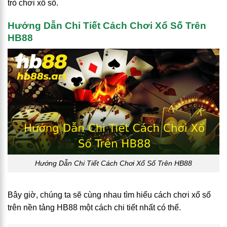
trò chơi xổ số.
Hướng Dẫn Chi Tiết Cách Chơi Xổ Số Trên
HB88
Hướng Dẫn Chi Tiết Cách Chơi Xổ Số Trên HB88
Bây giờ, chúng ta sẽ cùng nhau tìm hiểu cách chơi xổ số
trên nền tảng HB88 một cách chi tiết nhất có thể.