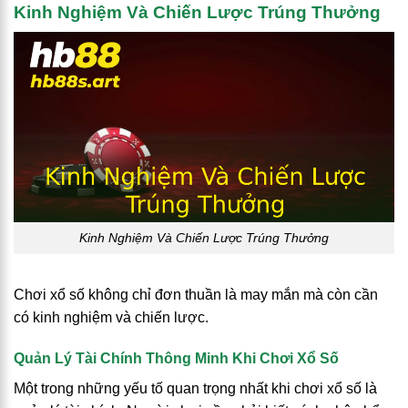
Kinh Nghiệm Và Chiến Lược Trúng Thưởng
Kinh Nghiệm Và Chiến Lược Trúng Thưởng
Chơi xổ số không chỉ đơn thuần là may mắn mà còn cần
có kinh nghiệm và chiến lược.
Quản Lý Tài Chính Thông Minh Khi Chơi Xổ Số
Một trong những yếu tố quan trọng nhất khi chơi xổ số là