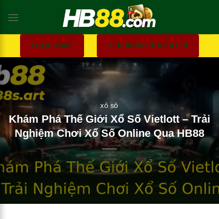
Bỏ
qua
nội
dung
CƯỢC NGAY
XEM BÓNG ĐÁ MIỄN PHÍ
XỔ SỐ
Khám Phá Thế Giới Xổ Số Vietlott – Trải
Nghiệm Chơi Xổ Số Online Qua HB88