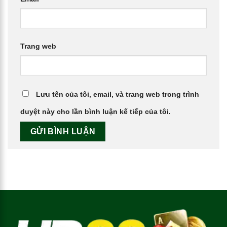
Trang web
Lưu tên của tôi, email, và trang web trong trình
duyệt này cho lần bình luận kế tiếp của tôi.