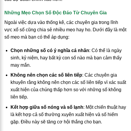
Những Mẹo Chọn Số Độc Đáo Từ Chuyên Gia
Ngoài việc dựa vào thống kê, các chuyên gia trong lĩnh
vực xổ số cũng chia sẻ nhiều mẹo hay ho. Dưới đây là một
số mẹo mà bạn có thể áp dụng:
Chọn những số có ý nghĩa cá nhân
: Có thể là ngày
sinh, kỷ niệm, hay bất kỳ con số nào mà bạn cảm thấy
may mắn.
Không nên chọn các số liên tiếp
: Các chuyên gia
khuyên rằng không nên chọn các số liên tiếp vì xác suất
xuất hiện của chúng thấp hơn so với những số không
liên tiếp.
Kết hợp giữa số nóng và số lạnh
: Một chiến thuật hay
là kết hợp cả số thường xuyên xuất hiện và số hiếm
gặp. Điều này sẽ tăng cơ hội thắng cho bạn.