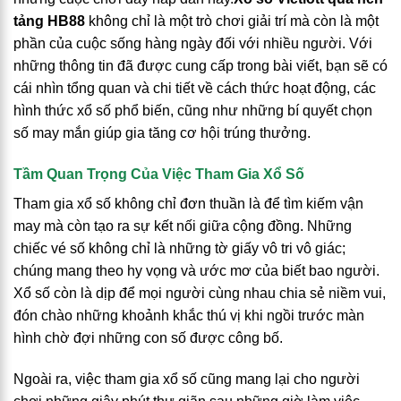
tảng HB88
không chỉ là một trò chơi giải trí mà còn là một
phần của cuộc sống hàng ngày đối với nhiều người. Với
những thông tin đã được cung cấp trong bài viết, bạn sẽ có
cái nhìn tổng quan và chi tiết về cách thức hoạt động, các
hình thức xổ số phổ biến, cũng như những bí quyết chọn
số may mắn giúp gia tăng cơ hội trúng thưởng.
Tầm Quan Trọng Của Việc Tham Gia Xổ Số
Tham gia xổ số không chỉ đơn thuần là để tìm kiếm vận
may mà còn tạo ra sự kết nối giữa cộng đồng. Những
chiếc vé số không chỉ là những tờ giấy vô tri vô giác;
chúng mang theo hy vọng và ước mơ của biết bao người.
Xổ số còn là dịp để mọi người cùng nhau chia sẻ niềm vui,
đón chào những khoảnh khắc thú vị khi ngồi trước màn
hình chờ đợi những con số được công bố.
Ngoài ra, việc tham gia xổ số cũng mang lại cho người