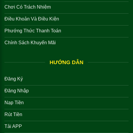
Chơi Có Trách Nhiệm
Điều Khoản Và Điều Kiện
Phướng Thức Thanh Toán
Chính Sách Khuyến Mãi
HƯỚNG DẪN
Đăng Ký
Đăng Nhập
Nạp Tiền
Rút Tiền
Tải APP