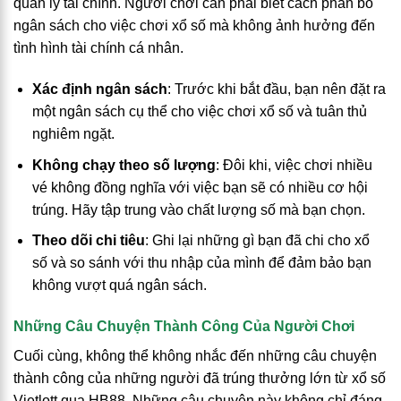
quản lý tài chính. Người chơi cần phải biết cách phân bổ
ngân sách cho việc chơi xổ số mà không ảnh hưởng đến
tình hình tài chính cá nhân.
Xác định ngân sách
: Trước khi bắt đầu, bạn nên đặt ra
một ngân sách cụ thể cho việc chơi xổ số và tuân thủ
nghiêm ngặt.
Không chạy theo số lượng
: Đôi khi, việc chơi nhiều
vé không đồng nghĩa với việc bạn sẽ có nhiều cơ hội
trúng. Hãy tập trung vào chất lượng số mà bạn chọn.
Theo dõi chi tiêu
: Ghi lại những gì bạn đã chi cho xổ
số và so sánh với thu nhập của mình để đảm bảo bạn
không vượt quá ngân sách.
Những Câu Chuyện Thành Công Của Người Chơi
Cuối cùng, không thể không nhắc đến những câu chuyện
thành công của những người đã trúng thưởng lớn từ xổ số
Vietlott qua HB88. Những câu chuyện này không chỉ đáng