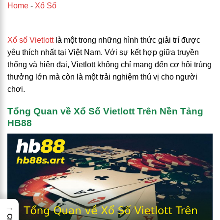
Home
-
Xổ Số
Xổ số Vietlott
là một trong những hình thức giải trí được
yêu thích nhất tại Việt Nam. Với sự kết hợp giữa truyền
thống và hiện đại, Vietlott không chỉ mang đến cơ hội trúng
thưởng lớn mà còn là một trải nghiệm thú vị cho người
chơi.
Tổng Quan về Xổ Số Vietlott Trên Nền Tảng
HB88
→