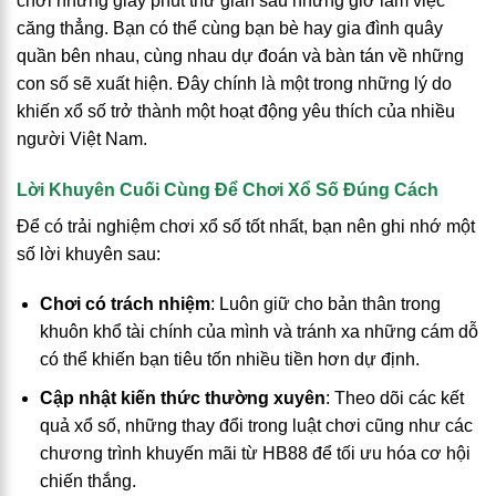
chơi những giây phút thư giãn sau những giờ làm việc
căng thẳng. Bạn có thể cùng bạn bè hay gia đình quây
quần bên nhau, cùng nhau dự đoán và bàn tán về những
con số sẽ xuất hiện. Đây chính là một trong những lý do
khiến xổ số trở thành một hoạt động yêu thích của nhiều
người Việt Nam.
Lời Khuyên Cuối Cùng Để Chơi Xổ Số Đúng Cách
Để có trải nghiệm chơi xổ số tốt nhất, bạn nên ghi nhớ một
số lời khuyên sau:
Chơi có trách nhiệm
: Luôn giữ cho bản thân trong
khuôn khổ tài chính của mình và tránh xa những cám dỗ
có thể khiến bạn tiêu tốn nhiều tiền hơn dự định.
Cập nhật kiến thức thường xuyên
: Theo dõi các kết
quả xổ số, những thay đổi trong luật chơi cũng như các
chương trình khuyến mãi từ HB88 để tối ưu hóa cơ hội
chiến thắng.