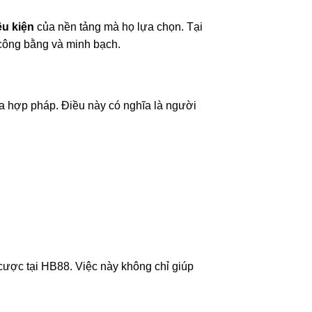
ều kiện
của nền tảng mà họ lựa chọn. Tại
 công bằng và minh bạch.
a hợp pháp. Điều này có nghĩa là người
 cược tại HB88. Việc này không chỉ giúp