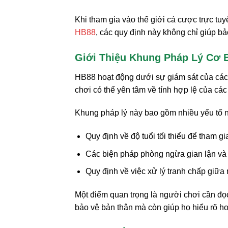
Khi tham gia vào thế giới cá cược trực tuy
HB88
, các quy định này không chỉ giúp b
Giới Thiệu Khung Pháp Lý Cơ 
HB88 hoạt động dưới sự giám sát của các
chơi có thể yên tâm về tính hợp lệ của cá
Khung pháp lý này bao gồm nhiều yếu tố 
Quy định về độ tuổi tối thiểu để tham gi
Các biện pháp phòng ngừa gian lận và 
Quy định về việc xử lý tranh chấp giữa 
Một điểm quan trọng là người chơi cần đọ
bảo vệ bản thân mà còn giúp họ hiểu rõ h