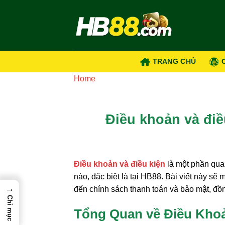
Bỏ
qua
nội
dung
TRANG CHỦ
Home
Điều khoản và điề
Điều khoản và điều kiện
là một phần quan
nào, đặc biệt là tại HB88. Bài viết này s
→
đến chính sách thanh toán và bảo mật, đồ
Chỉ mục
Tổng Quan về Điều Kho