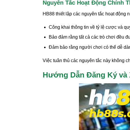
Nguyên Tắc Hoạt Động Chính 
HB88 thiết lập các nguyên tắc hoạt động 
Công khai thông tin về tỷ lệ cược và quy
Bảo đảm rằng tất cả các trò chơi đều đ
Đảm bảo rằng người chơi có thể dễ dàng
Việc tuân thủ các nguyên tắc này không c
Hướng Dẫn Đăng Ký và 