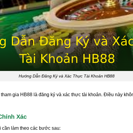
Hướng Dẫn Đăng Ký và Xác Thực Tài Khoản HB88
 tham gia HB88 là đăng ký và xác thực tài khoản. Điều này khô
Chính Xác
i cần làm theo các bước sau: