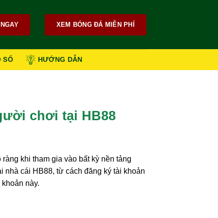
 NGAY
XEM BÓNG ĐÁ MIỄN PHÍ
 SỐ
HƯỚNG DẪN
gười chơi tại HB88
 ràng khi tham gia vào bất kỳ nền tảng
ại nhà cái HB88, từ cách đăng ký tài khoản
 khoản này.