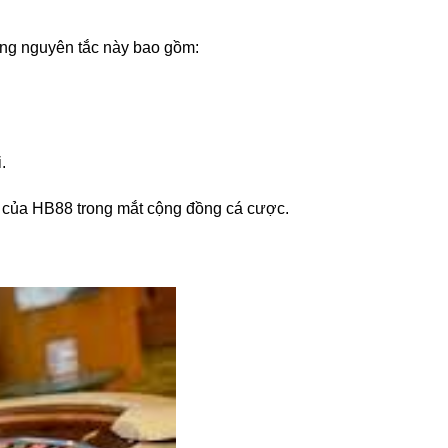
ững nguyên tắc này bao gồm:
.
n của HB88 trong mắt cộng đồng cá cược.