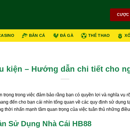
CƯỢC
CASINO
BẮN CÁ
ĐÁ GÀ
THỂ THAO
XỔ
u kiện – Hướng dẫn chi tiết cho n
 trọng trong việc đảm bảo rằng bạn có quyền lợi và nghĩa vụ rõ
ẽ mang đến cho bạn cái nhìn tổng quan về các quy định sử dụng t
ng thời nhấn mạnh tầm quan trọng của việc tuân thủ những điều
ản Sử Dụng Nhà Cái HB88