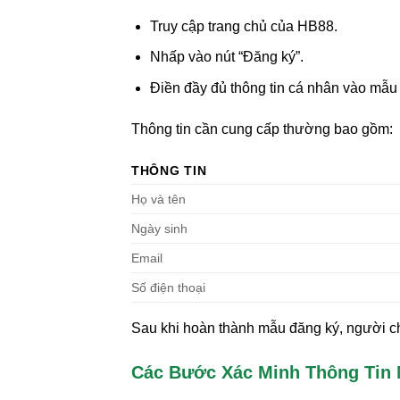
Truy cập trang chủ của HB88.
Nhấp vào nút “Đăng ký”.
Điền đầy đủ thông tin cá nhân vào mẫu
Thông tin cần cung cấp thường bao gồm:
THÔNG TIN
Họ và tên
Ngày sinh
Email
Số điện thoại
Sau khi hoàn thành mẫu đăng ký, người ch
Các Bước Xác Minh Thông Tin