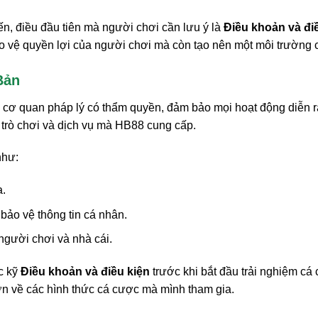
ến, điều đầu tiên mà người chơi cần lưu ý là
Điều khoản và đi
ảo vệ quyền lợi của người chơi mà còn tạo nên một môi trường
Bản
 cơ quan pháp lý có thẩm quyền, đảm bảo mọi hoạt động diễn r
c trò chơi và dịch vụ mà HB88 cung cấp.
như:
a.
bảo vệ thông tin cá nhân.
người chơi và nhà cái.
c kỹ
Điều khoản và điều kiện
trước khi bắt đầu trải nghiệm cá
ơn về các hình thức cá cược mà mình tham gia.