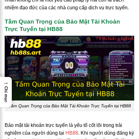
nhiệm đạo đức của các nhà cung cấp dịch vụ trực tuyến.
Tầm Quan Trọng của Bảo Mật Tài Khoản
Trực Tuyến tại HB88
→
Chỉ mục
Tầm Quan Trọng của Bảo Mật Tài Khoản Trực Tuyến tại HB88
Bảo mật tài khoản trực tuyến là yếu tố cốt lõi trong trải
nghiệm của người dùng tại
HB88
. Khi người dùng đăng ký