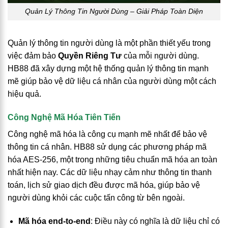
Quản Lý Thông Tin Người Dùng – Giải Pháp Toàn Diện
Quản lý thông tin người dùng là một phần thiết yếu trong
việc đảm bảo
Quyền Riêng Tư
của mỗi người dùng.
HB88 đã xây dựng một hệ thống quản lý thông tin mạnh
mẽ giúp bảo vệ dữ liệu cá nhân của người dùng một cách
hiệu quả.
Công Nghệ Mã Hóa Tiên Tiến
Công nghệ mã hóa là công cụ mạnh mẽ nhất để bảo vệ
thông tin cá nhân. HB88 sử dụng các phương pháp mã
hóa AES-256, một trong những tiêu chuẩn mã hóa an toàn
nhất hiện nay. Các dữ liệu nhạy cảm như thông tin thanh
toán, lịch sử giao dịch đều được mã hóa, giúp bảo vệ
người dùng khỏi các cuộc tấn công từ bên ngoài.
Mã hóa end-to-end
: Điều này có nghĩa là dữ liệu chỉ có