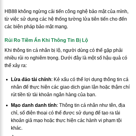
HB88 không ngừng cải tiến công nghệ bảo mật của mình,
từ việc sử dụng các hệ thống tường lửa tiên tiến cho đến
các biện pháp bảo mật mạng.
Rủi Ro Tiềm Ẩn Khi Thông Tin Bị Lộ
Khi thông tin cá nhân bị lộ, người dùng có thể gặp phải
nhiều rủi ro nghiêm trọng. Dưới đây là một số hậu quả có
thể xảy ra:
Lừa đảo tài chính
: Kẻ xấu có thể lợi dụng thông tin cá
nhân để thực hiện các giao dịch gian lận hoặc thậm chí
rút tiền từ tài khoản ngân hàng của bạn.
Mạo danh danh tính
: Thông tin cá nhân như tên, địa
chỉ, số điện thoại có thể được sử dụng để tạo ra tài
khoản giả mạo hoặc thực hiện các hành vi phạm tội
khác.