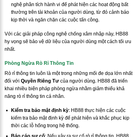
nghệ phân tích hành vi để phát hiện các hoạt động bất
thường trên tài khoản của người dùng, từ đó cảnh báo
kịp thời và ngăn chặn các cuộc tấn công.
Với các giải pháp công nghệ chống xâm nhập này, HB88
hy vọng sẽ bảo vệ dữ liệu của người dùng một cách tối ưu
nhất.
Phòng Ngừa Rò Rỉ Thông Tin
Rò rỉ thông tin luôn là một trong những mối đe dọa lớn nhất
đối với
Quyền Riêng Tư
của người dùng. HB88 đã triển
khai nhiều biện pháp phòng ngừa nhằm giảm thiểu khả
năng rò rỉ thông tin cá nhân.
Kiểm tra bảo mật định kỳ
: HB88 thực hiện các cuộc
kiểm tra bảo mật định kỳ để phát hiện và khắc phục kịp
thời các lỗ hổng trong hệ thống.
Báo cáo sự cố
: Nếu xảy ra sự cố rò rỉ thông tin, HB88