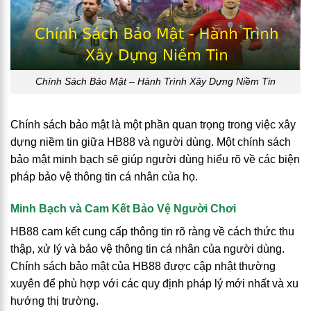
Chính Sách Bảo Mật – Hành Trình Xây Dựng Niềm Tin
Chính sách bảo mật là một phần quan trọng trong việc xây
dựng niềm tin giữa HB88 và người dùng. Một chính sách
bảo mật minh bạch sẽ giúp người dùng hiểu rõ về các biện
pháp bảo vệ thông tin cá nhân của họ.
Minh Bạch và Cam Kết Bảo Vệ Người Chơi
HB88 cam kết cung cấp thông tin rõ ràng về cách thức thu
thập, xử lý và bảo vệ thông tin cá nhân của người dùng.
Chính sách bảo mật của HB88 được cập nhật thường
xuyên để phù hợp với các quy định pháp lý mới nhất và xu
hướng thị trường.