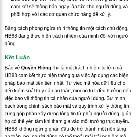
cam kết sẽ thông báo ngay lập tức cho người dùng và
phối hợp với các cơ quan chức năng để xử lý.
Bằng cách phòng ngừa rò rỉ thông tin một cách chủ động,
HB88 đang thực hiện trách nhiệm của mình đối với người
dùng.
Kết Luận
Bảo vệ
Quyền Riêng Tư
là một trách nhiệm to lớn mà
HB88 cam kết thực hiện thông qua việc áp dụng các biện
pháp bảo mật tiên tiến nhất. Từ việc mã hóa dữ liệu cho
đến kiểm soát truy cập an toàn, mọi nỗ lực đều hướng đến
việc bảo vệ thông tin cá nhân của người dùng. Sự minh
bạch trong chính sách bảo mật và quy trình xử lý thông tin
cũng góp phần xây dựng lòng tin từ phía người dùng, giúp
họ có thể yên tâm khi tham gia vào môi trường trực tuyến.
HB88 không ngừng phấn đấu để trở thành một nền tảng
an toàn, nơi người dùng có thể thoải mái trải nghiệm mà