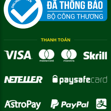
THANH TOÁN