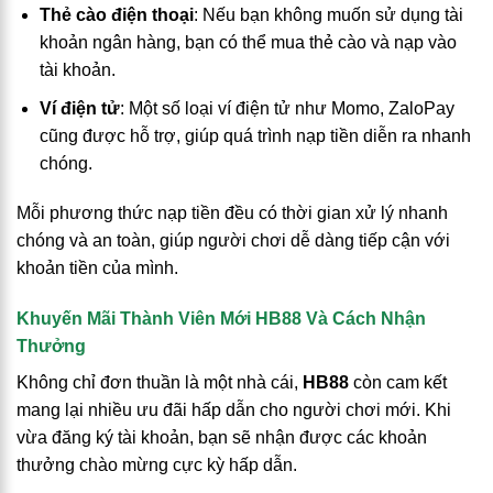
Thẻ cào điện thoại
: Nếu bạn không muốn sử dụng tài
khoản ngân hàng, bạn có thể mua thẻ cào và nạp vào
tài khoản.
Ví điện tử
: Một số loại ví điện tử như Momo, ZaloPay
cũng được hỗ trợ, giúp quá trình nạp tiền diễn ra nhanh
chóng.
Mỗi phương thức nạp tiền đều có thời gian xử lý nhanh
chóng và an toàn, giúp người chơi dễ dàng tiếp cận với
khoản tiền của mình.
Khuyến Mãi Thành Viên Mới HB88 Và Cách Nhận
Thưởng
Không chỉ đơn thuần là một nhà cái,
HB88
còn cam kết
mang lại nhiều ưu đãi hấp dẫn cho người chơi mới. Khi
vừa đăng ký tài khoản, bạn sẽ nhận được các khoản
thưởng chào mừng cực kỳ hấp dẫn.