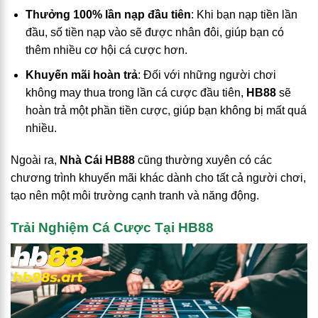
Thưởng 100% lần nạp đầu tiên
: Khi bạn nạp tiền lần
đầu, số tiền nạp vào sẽ được nhân đôi, giúp bạn có
thêm nhiều cơ hội cá cược hơn.
Khuyến mãi hoàn trả
: Đối với những người chơi
không may thua trong lần cá cược đầu tiên,
HB88
sẽ
hoàn trả một phần tiền cược, giúp bạn không bị mất quá
nhiều.
Ngoài ra,
Nhà Cái HB88
cũng thường xuyên có các
chương trình khuyến mãi khác dành cho tất cả người chơi,
tạo nên một môi trường cạnh tranh và năng động.
Trải Nghiệm Cá Cược Tại HB88