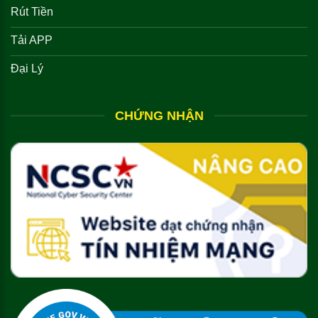
Rút Tiền
Tải APP
Đại Lý
CHỨNG NHẬN