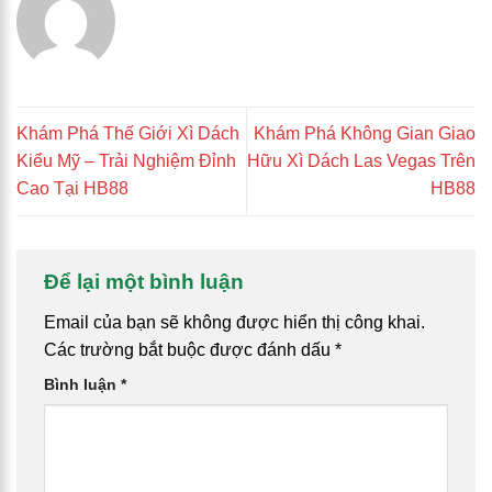
Khám Phá Thế Giới Xì Dách
Khám Phá Không Gian Giao
Kiểu Mỹ – Trải Nghiệm Đỉnh
Hữu Xì Dách Las Vegas Trên
Cao Tại HB88
HB88
Để lại một bình luận
Email của bạn sẽ không được hiển thị công khai.
Các trường bắt buộc được đánh dấu
*
Bình luận
*