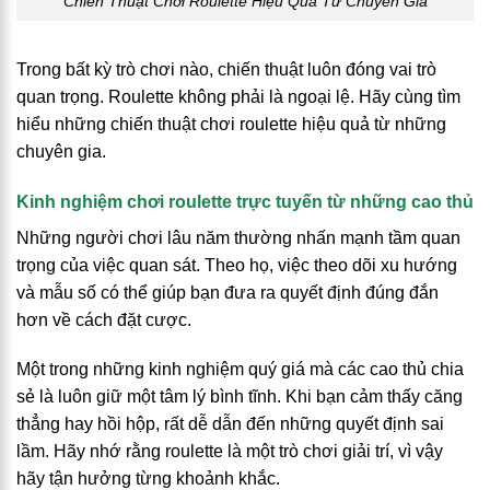
Chiến Thuật Chơi Roulette Hiệu Quả Từ Chuyên Gia
Trong bất kỳ trò chơi nào, chiến thuật luôn đóng vai trò
quan trọng. Roulette không phải là ngoại lệ. Hãy cùng tìm
hiểu những chiến thuật chơi roulette hiệu quả từ những
chuyên gia.
Kinh nghiệm chơi roulette trực tuyến từ những cao thủ
Những người chơi lâu năm thường nhấn mạnh tầm quan
trọng của việc quan sát. Theo họ, việc theo dõi xu hướng
và mẫu số có thể giúp bạn đưa ra quyết định đúng đắn
hơn về cách đặt cược.
Một trong những kinh nghiệm quý giá mà các cao thủ chia
sẻ là luôn giữ một tâm lý bình tĩnh. Khi bạn cảm thấy căng
thẳng hay hồi hộp, rất dễ dẫn đến những quyết định sai
lầm. Hãy nhớ rằng roulette là một trò chơi giải trí, vì vậy
hãy tận hưởng từng khoảnh khắc.