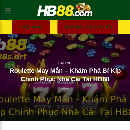
Bỏ
qua
nội
dung
CƯỢC NGAY
XEM BÓNG ĐÁ MIỄN PHÍ
CASINO
Roulette May Mắn – Khám Phá Bí Kíp
Chinh Phục Nhà Cái Tại HB88