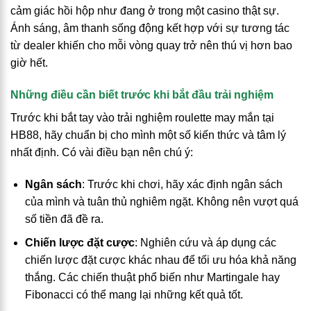
cảm giác hồi hộp như đang ở trong một casino thật sự.
Ánh sáng, âm thanh sống động kết hợp với sự tương tác
từ dealer khiến cho mỗi vòng quay trở nên thú vị hơn bao
giờ hết.
Những điều cần biết trước khi bắt đầu trải nghiệm
Trước khi bắt tay vào trải nghiệm roulette may mắn tại
HB88, hãy chuẩn bị cho mình một số kiến thức và tâm lý
nhất định. Có vài điều bạn nên chú ý:
Ngân sách
: Trước khi chơi, hãy xác định ngân sách
của mình và tuân thủ nghiêm ngặt. Không nên vượt quá
số tiền đã đề ra.
Chiến lược đặt cược
: Nghiên cứu và áp dụng các
chiến lược đặt cược khác nhau để tối ưu hóa khả năng
thắng. Các chiến thuật phổ biến như Martingale hay
Fibonacci có thể mang lại những kết quả tốt.