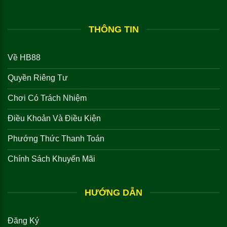
THÔNG TIN
Về HB88
Quyền Riêng Tư
Chơi Có Trách Nhiệm
Điều Khoản Và Điều Kiện
Phướng Thức Thanh Toán
Chính Sách Khuyến Mãi
HƯỚNG DẪN
Đăng Ký