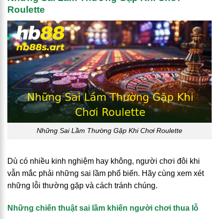
Roulette
Những Sai Lầm Thường Gặp Khi Chơi Roulette
Dù có nhiều kinh nghiệm hay không, người chơi đôi khi
vẫn mắc phải những sai lầm phổ biến. Hãy cùng xem xét
những lỗi thường gặp và cách tránh chúng.
Những chiến thuật sai lầm khiến người chơi thua lỗ