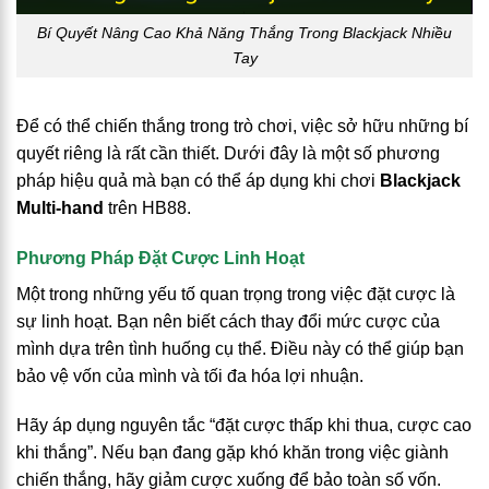
Bí Quyết Nâng Cao Khả Năng Thắng Trong Blackjack Nhiều
Tay
Để có thể chiến thắng trong trò chơi, việc sở hữu những bí
quyết riêng là rất cần thiết. Dưới đây là một số phương
pháp hiệu quả mà bạn có thể áp dụng khi chơi
Blackjack
Multi-hand
trên HB88.
Phương Pháp Đặt Cược Linh Hoạt
Một trong những yếu tố quan trọng trong việc đặt cược là
sự linh hoạt. Bạn nên biết cách thay đổi mức cược của
mình dựa trên tình huống cụ thể. Điều này có thể giúp bạn
bảo vệ vốn của mình và tối đa hóa lợi nhuận.
Hãy áp dụng nguyên tắc “đặt cược thấp khi thua, cược cao
khi thắng”. Nếu bạn đang gặp khó khăn trong việc giành
chiến thắng, hãy giảm cược xuống để bảo toàn số vốn.