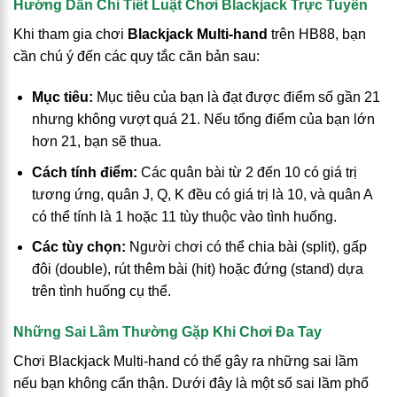
Hướng Dẫn Chi Tiết Luật Chơi Blackjack Trực Tuyến
Khi tham gia chơi
Blackjack Multi-hand
trên HB88, bạn
cần chú ý đến các quy tắc căn bản sau:
Mục tiêu:
Mục tiêu của bạn là đạt được điểm số gần 21
nhưng không vượt quá 21. Nếu tổng điểm của bạn lớn
hơn 21, bạn sẽ thua.
Cách tính điểm:
Các quân bài từ 2 đến 10 có giá trị
tương ứng, quân J, Q, K đều có giá trị là 10, và quân A
có thể tính là 1 hoặc 11 tùy thuộc vào tình huống.
Các tùy chọn:
Người chơi có thể chia bài (split), gấp
đôi (double), rút thêm bài (hit) hoặc đứng (stand) dựa
trên tình huống cụ thể.
Những Sai Lầm Thường Gặp Khi Chơi Đa Tay
Chơi Blackjack Multi-hand có thể gây ra những sai lầm
nếu bạn không cẩn thận. Dưới đây là một số sai lầm phổ