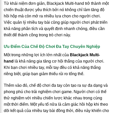
Từ khái niệm đơn giản, Blackjack Multi-hand trở thành một
chiến thuật được yêu thích bởi nó không chỉ làm tăng độ
hồi hộp mà còn mở ra nhiều lựa chọn cho người chơi.
Việc quản lý nhiều tay bài cũng giúp người chơi phát triển
khả năng phân tích và quyết định nhanh chóng, điều cần
thiết để thành công trong trò chơi này.
Ưu Điểm Của Chế Độ Chơi Đa Tay Chuyên Nghiệp
Một trong những lợi ích lớn nhất của
Blackjack Multi-
hand
là khả năng gia tăng cơ hội thắng của người chơi.
Khi bạn chơi nhiều tay, mỗi tay đều có khả năng thắng
riêng biệt, giúp bạn giảm thiểu rủi ro tổng thể.
Thêm vào đó, chế độ chơi đa tay còn tạo ra sự đa dạng và
phong phú cho trải nghiệm chơi game. Người chơi có thể
thử nghiệm với nhiều chiến lược khác nhau trong cùng
một thời điểm. Một yếu tố nữa là cảm giác hồi hộp khi theo
dõi kết quả của nhiều tay bài đồng thời, điều này khiến cho