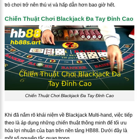
trò chơi trở nên thú vị và hấp dẫn hơn bao giờ hết.
Chiến Thuật Chơi Blackjack Đa Tay Đỉnh Cao
Chiến Thuật Chơi Blackjack Đa Tay Đỉnh Cao
Khi đã nắm rõ khái niệm về Blackjack Multi-hand, việc tiếp
theo là áp dụng những chiến thuật thông minh để tối ưu
hóa lợi nhuận của bạn trên nền tảng HB88. Dưới đây là
một số nguyên tắc quan trọng.