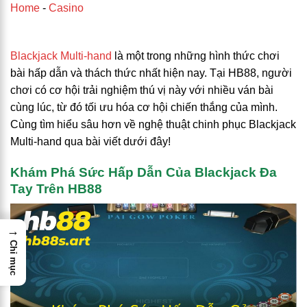
Home
-
Casino
Blackjack Multi-hand
là một trong những hình thức chơi
bài hấp dẫn và thách thức nhất hiện nay. Tại HB88, người
chơi có cơ hội trải nghiệm thú vị này với nhiều ván bài
cùng lúc, từ đó tối ưu hóa cơ hội chiến thắng của mình.
Cùng tìm hiểu sâu hơn về nghệ thuật chinh phục Blackjack
Multi-hand qua bài viết dưới đây!
Khám Phá Sức Hấp Dẫn Của Blackjack Đa
Tay Trên HB88
→
Chỉ mục