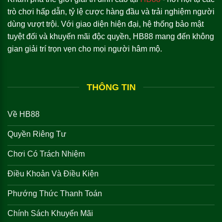
trò chơi hấp dẫn, tỷ lệ cược hàng đầu và trải nghiệm người
dùng vượt trội. Với giao diện hiện đại, hệ thống bảo mật
tuyệt đối và khuyến mãi độc quyền, HB88 mang đến không
gian giải trí trọn vẹn cho mọi người hâm mộ.
THÔNG TIN
Về HB88
Quyền Riêng Tư
Chơi Có Trách Nhiệm
Điều Khoản Và Điều Kiện
Phướng Thức Thanh Toán
Chính Sách Khuyến Mãi