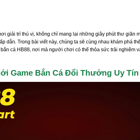
hơi giải trí thú vị, không chỉ mang lại những giây phút thư giãn 
p dẫn. Trong bài viết này, chúng ta sẽ cùng nhau khám phá th
i bắn cá HB88, nơi mà người chơi có thể thỏa sức trải nghiệm 
ới Game Bắn Cá Đổi Thưởng Uy Tín