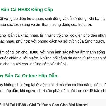
i Bắn Cá HB88 Đẳng Cấp
ật với giao diện trực quan, sinh động và dễ sử dụng. Khi bạn l
 màu sắc tươi sáng và âm thanh sống động của trò chơi.
 chơi bắn cá khác nhau, từ những trò chơi cổ điển cho đến nhữn
hác nhau, phù hợp với phong cách và sở thích của từng người.
iểm cộng lớn cho
HB88
, với hình ảnh sắc nét và âm thanh sống
 cuộc chiến dưới nước. Những bối cảnh đa dạng từ rặng san 
n cho người chơi những cảm xúc thú vị.
i Bắn Cá Online Hấp Dẫn
ay không chỉ dừng lại ở việc giải trí mà còn có khả năng kiếm ti
 ra hấp dẫn, khi người chơi cần phải nắm bắt thời cơ để bắn c
ễ Hội Tại HB88 - Giải Trí Đỉnh Cao Cho Mọi Người