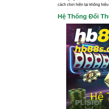
cách chơi hiện tại không hi
Hệ Thống Đổi T