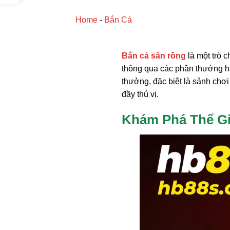
Home
-
Bắn Cá
Bắn cá săn rồng
là một trò c
thông qua các phần thưởng hấ
thưởng, đặc biệt là sảnh chơ
đầy thú vị.
Khám Phá Thế Gi