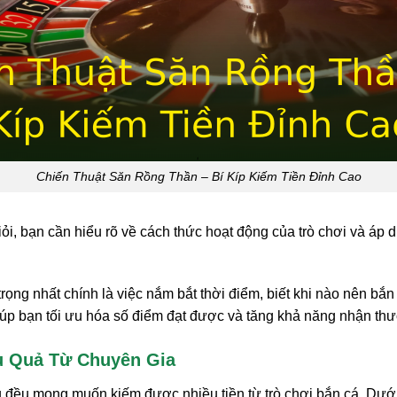
Chiến Thuật Săn Rồng Thần – Bí Kíp Kiếm Tiền Đỉnh Cao
iỏi, bạn cần hiểu rõ về cách thức hoạt động của trò chơi và áp
rọng nhất chính là việc nắm bắt thời điểm, biết khi nào nên bắn
iúp bạn tối ưu hóa số điểm đạt được và tăng khả năng nhận th
u Quả Từ Chuyên Gia
 đều mong muốn kiếm được nhiều tiền từ trò chơi bắn cá. Dướ