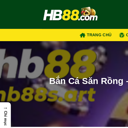
Bỏ
qua
nội
dung
TRANG CHỦ
Bắn Cá Săn Rồng 
→
Chỉ mục