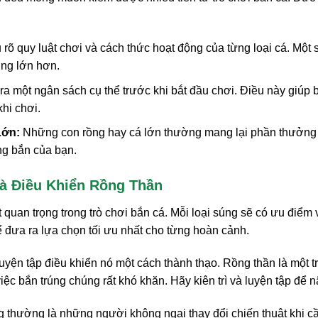
rõ quy luật chơi và cách thức hoạt động của từng loại cá. Một 
ng lớn hơn.
ra một ngân sách cụ thể trước khi bắt đầu chơi. Điều này giúp
khi chơi.
Lớn:
Những con rồng hay cá lớn thường mang lại phần thưởng 
ng bắn của bạn.
à Điều Khiển Rồng Thần
 quan trọng trong trò chơi bắn cá. Mỗi loại súng sẽ có ưu điể
ể đưa ra lựa chọn tối ưu nhất cho từng hoàn cảnh.
uyện tập điều khiển nó một cách thành thạo. Rồng thần là một t
ệc bắn trúng chúng rất khó khăn. Hãy kiên trì và luyện tập để n
thường là những người không ngại thay đổi chiến thuật khi cần